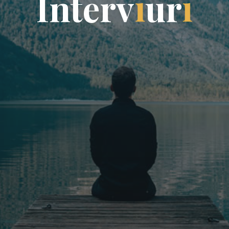
I
n
t
e
r
v
i
u
r
i