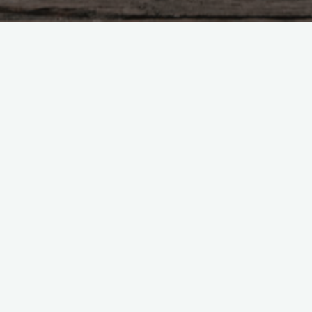
tuire – “Totul
tructor “Scoala de Arme
/videos/475503727452